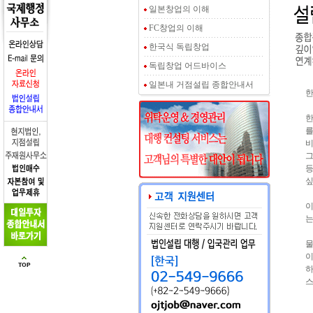
일본창업의 이해
FC창업의 이해
한국식 독립창업
독립창업 어드바이스
일본내 거점설립 종합안내서
한
한
를
비
그
등
싶
이
는
물
이
하
스