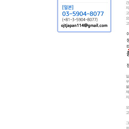
간
지
고
요
고
일
우
물
제
지
오
고
그
표