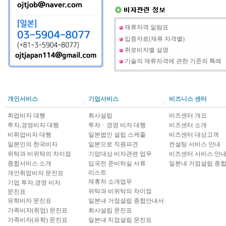
재류자격 일람표
입증자료(재류 자격별)
취로비자별 설명
기술의 재류자격에 관한 기준의 특례
개인서비스
기업서비스
비즈니스 센터
취업비자 대행
회사설립
비즈센터 개요
투자,경영비자 대행
투자ㆍ경영 비자 대행
비즈센터 소개
비취업비자 대행
일본법인 설립 스케줄
비즈센터 대상고객
일본인의 한국비자
일본으로 직원파견
컨설팅 서비스 안내
위탁과 비위탁의 차이점
기업대상 비자관련 업무
비즈센터 서비스 안
종합서비스 소개
입국전 준비하실 서류
일본내 거점설립 종
리스트
개인취업비자 문진표
제휴처 소개업무
기업 투자,경영 비자
위탁과 비위탁의 차이점
문진표
유학비자 문진표
일본내 거점설립 종합안내서
가족비자(취업) 문진표
회사설립 문진표
가족비자(유학) 문진표
일본내 지점설립 문진표