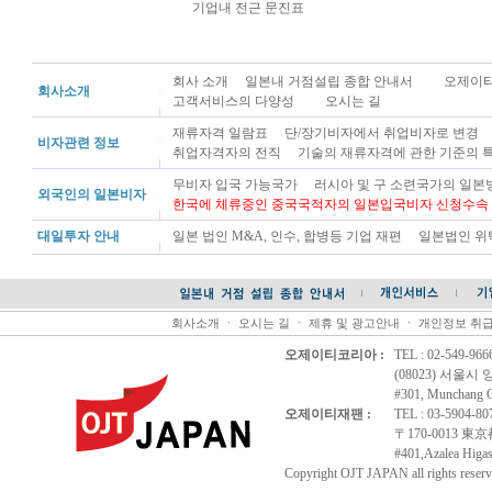
기업내 전근 문진표
회사 소개
일본내 거점설립 종합 안내서
오제이티
회사소개
고객서비스의 다양성
오시는 길
재류자격 일람표
단/장기비자에서 취업비자로 변경
비자관련 정보
취업자격자의 전직
기술의 재류자격에 관한 기준의 
무비자 입국 가능국가
러시아 및 구 소련국가의 일본
외국인의 일본비자
한국에 체류중인 중국국적자의 일본입국비자 신청수속
대일투자 안내
일본 법인 M&A, 인수, 합병등 기업 재편
일본법인 위
회사소개
ㆍ
오시는 길
ㆍ
제휴 및 광고안내
ㆍ
개인정보 취
오제이티코리아 :
TEL : 02-549-96
(08023) 서울시
#301, Munchang Of
오제이티재팬 :
TEL : 03-5904-8
〒170-0013 
#401,Azalea Higas
Copyright OJT JAPAN all rights reserv