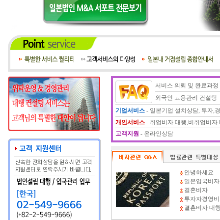
서비스 의뢰 및 완료과정
외국인 고용관리 컨설팅
기업서비스
-
일본기업 설치상담
,
투자,
개인서비스
-
취업비자 대행
,
비취업비자 
고객지원
-
온라인상담
안녕하세요
일본입국비자
결혼비자
투자자경영비자
결혼비자 대